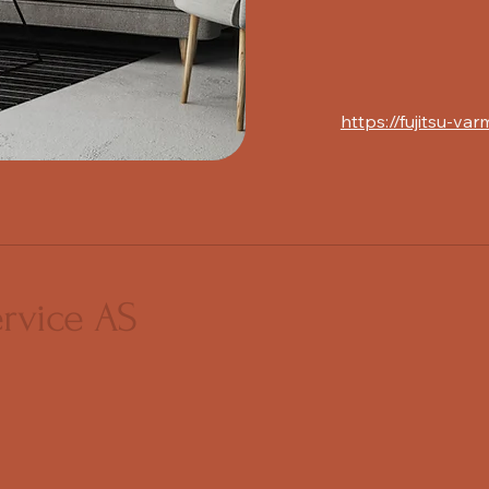
https://fujitsu-v
ervice AS