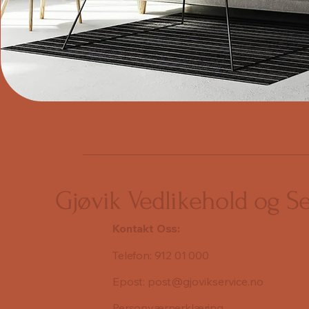
Gjøvik Vedlikehold og S
Kontakt Oss:
Telefon: 912 01 000
Epost: post@gjovikservice.no
Personværnerklæring