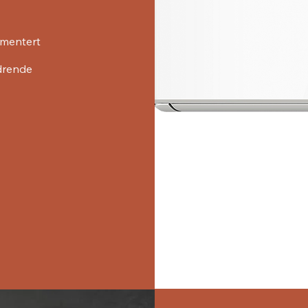
kumentert
rdrende