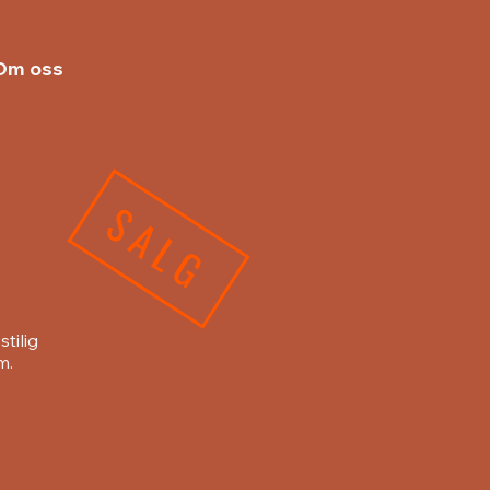
Om oss
SALG
tilig
m.