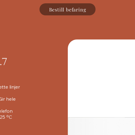
Bestill befaring
.7
tte linjer
ir hele
elefon
-25 ºC